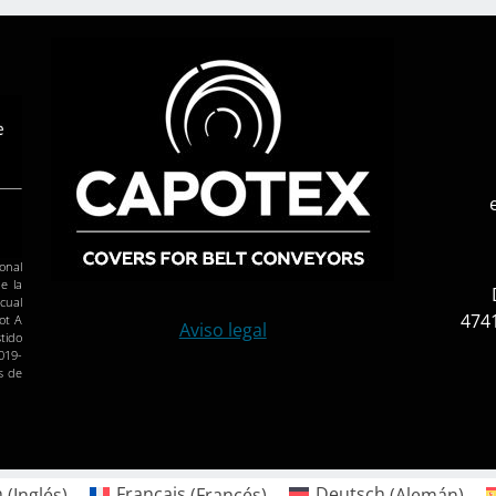
onal
e la
 cual
4741
ot A
Aviso legal
tido
019-
s de
h
(
Inglés
)
Français
(
Francés
)
Deutsch
(
Alemán
)