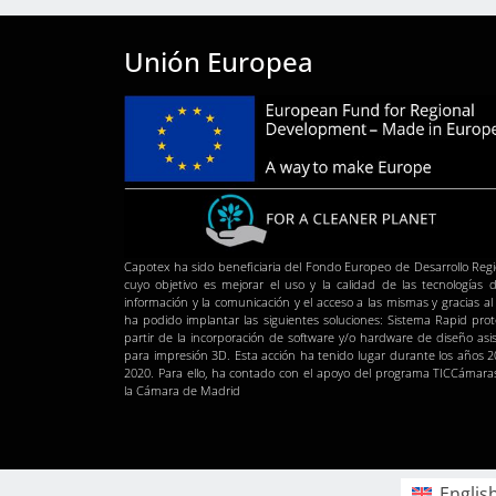
Unión Europea
Capotex ha sido beneficiaria del Fondo Europeo de Desarrollo Regi
cuyo objetivo es mejorar el uso y la calidad de las tecnologías d
información y la comunicación y el acceso a las mismas y gracias al
ha podido implantar las siguientes soluciones: Sistema Rapid prot
partir de la incorporación de software y/o hardware de diseño asis
para impresión 3D. Esta acción ha tenido lugar durante los años 2
2020. Para ello, ha contado con el apoyo del programa TICCámara
la Cámara de Madrid
Englis