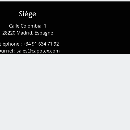
Siège
Calle Colombia, 1
28220 Madrid, Espagne
éléphone :
+34 91 634 71 92
urriel :
sales@capotex.com
Usine
Adresse : Calle de la vía, 2
0 Olmedo, Valladolid, Espagne
(
Espagnol
)