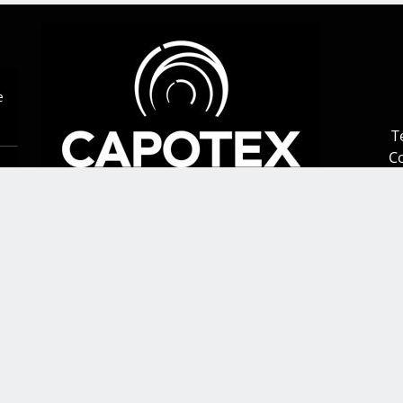
T
Co
ment
é des
lles-
4741
es :
Avertissement juridique
iels
ette
le a
e de
(
Anglais
)
Français
Deutsch
(
Allemand
)
Español