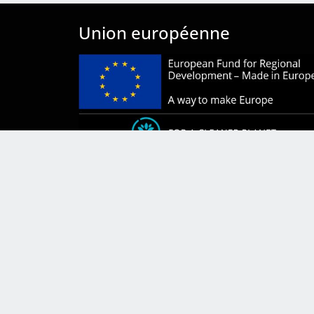
Union européenne
Capotex a été bénéficiaire du Fonds européen de développe
régional dont l’objectif est d’améliorer l’utilisation et la qualit
technologies de l’information et de la communication et l’accès à ce
ci et grâce auquel elle a pu mettre en œuvre les solutions suivant
Système de prototypage rapide À partir de l’incorporation de logic
de conception assistée et/ou de matériel pour l’impression 3D. C
action a eu lieu au cours des années 2019-2020. Pour ce faire, el
bénéficié du soutien du programme TICCámaras de la Chambr
Madrid.
English