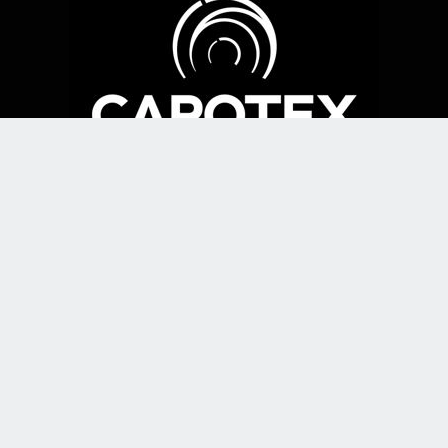
Aviso legal
Sede central
Calle Colombia, 1
28220 Madrid, España
Tel :
+34 91 634 71 92
email :
sales@capotex.com