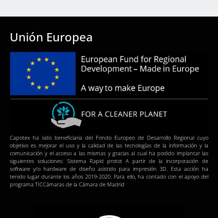
Unión Europea
Capotex ha sido beneficiaria del Fondo Europeo de Desarrollo Regional cuyo
objetivo es mejorar el uso y la calidad de las tecnologías de la información y la
comunicación y el acceso a las mismas y gracias al cual ha podido implantar las
siguientes soluciones: Sistema Rapid protot A partir de la incorporación de
software y/o hardware de diseño asistido para impresión 3D. Esta acción ha
tenido lugar durante los años 2019-2020. Para ello, ha contado con el apoyo del
programa TICCámaras de la Cámara de Madrid