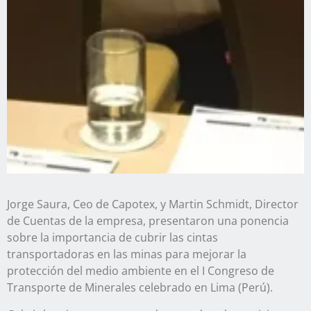
Jorge Saura, Ceo de Capotex, y Martin Schmidt, Director
de Cuentas de la empresa, presentaron una ponencia
sobre la importancia de cubrir las cintas
transportadoras en las minas para mejorar la
protección del medio ambiente en el I Congreso de
Transporte de Minerales celebrado en Lima (Perú).